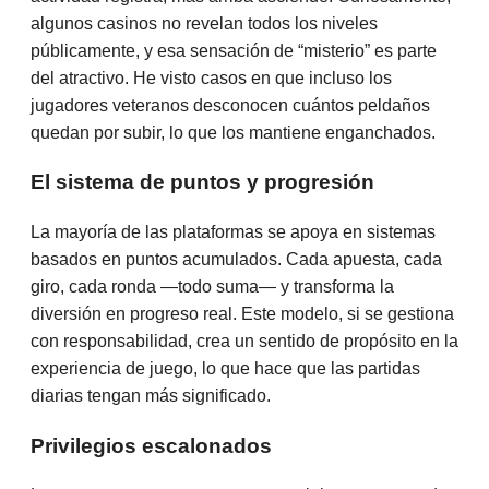
algunos casinos no revelan todos los niveles
públicamente, y esa sensación de “misterio” es parte
del atractivo. He visto casos en que incluso los
jugadores veteranos desconocen cuántos peldaños
quedan por subir, lo que los mantiene enganchados.
El sistema de puntos y progresión
La mayoría de las plataformas se apoya en sistemas
basados en puntos acumulados. Cada apuesta, cada
giro, cada ronda —todo suma— y transforma la
diversión en progreso real. Este modelo, si se gestiona
con responsabilidad, crea un sentido de propósito en la
experiencia de juego, lo que hace que las partidas
diarias tengan más significado.
Privilegios escalonados