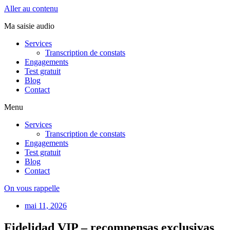
Aller au contenu
Ma saisie audio
Services
Transcription de constats
Engagements
Test gratuit
Blog
Contact
Menu
Services
Transcription de constats
Engagements
Test gratuit
Blog
Contact
On vous rappelle
mai 11, 2026
Fidelidad VIP – recompensas exclusivas