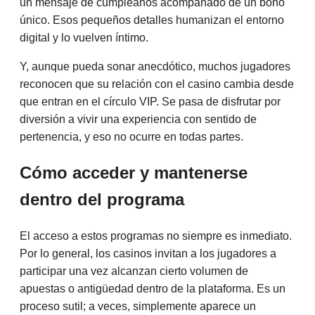
un mensaje de cumpleaños acompañado de un bono
único. Esos pequeños detalles humanizan el entorno
digital y lo vuelven íntimo.
Y, aunque pueda sonar anecdótico, muchos jugadores
reconocen que su relación con el casino cambia desde
que entran en el círculo VIP. Se pasa de disfrutar por
diversión a vivir una experiencia con sentido de
pertenencia, y eso no ocurre en todas partes.
Cómo acceder y mantenerse
dentro del programa
El acceso a estos programas no siempre es inmediato.
Por lo general, los casinos invitan a los jugadores a
participar una vez alcanzan cierto volumen de
apuestas o antigüedad dentro de la plataforma. Es un
proceso sutil; a veces, simplemente aparece un