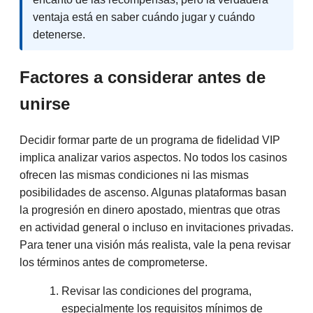
ventaja está en saber cuándo jugar y cuándo
detenerse.
Factores a considerar antes de
unirse
Decidir formar parte de un programa de fidelidad VIP
implica analizar varios aspectos. No todos los casinos
ofrecen las mismas condiciones ni las mismas
posibilidades de ascenso. Algunas plataformas basan
la progresión en dinero apostado, mientras que otras
en actividad general o incluso en invitaciones privadas.
Para tener una visión más realista, vale la pena revisar
los términos antes de comprometerse.
Revisar las condiciones del programa,
especialmente los requisitos mínimos de