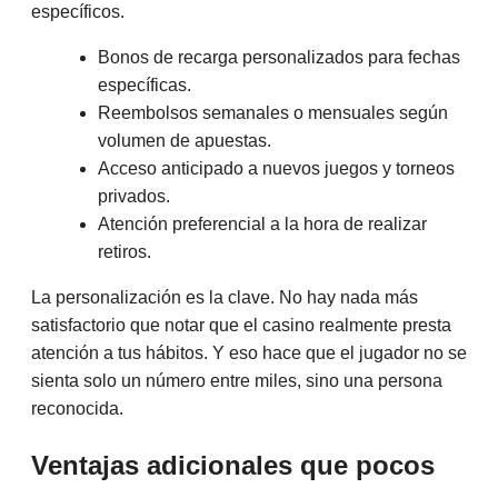
específicos.
Bonos de recarga personalizados para fechas
específicas.
Reembolsos semanales o mensuales según
volumen de apuestas.
Acceso anticipado a nuevos juegos y torneos
privados.
Atención preferencial a la hora de realizar
retiros.
La personalización es la clave. No hay nada más
satisfactorio que notar que el casino realmente presta
atención a tus hábitos. Y eso hace que el jugador no se
sienta solo un número entre miles, sino una persona
reconocida.
Ventajas adicionales que pocos